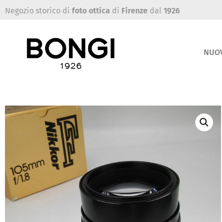
Negozio storico di
foto ottica
di
Firenze
dal
1926
NUO