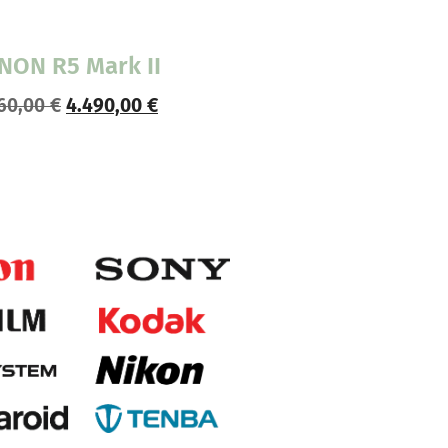
NON R5 Mark II
60,00
€
4.490,00
€