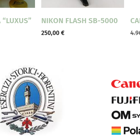
A “LUXUS”
NIKON FLASH SB-5000
CA
250,00
€
4.9