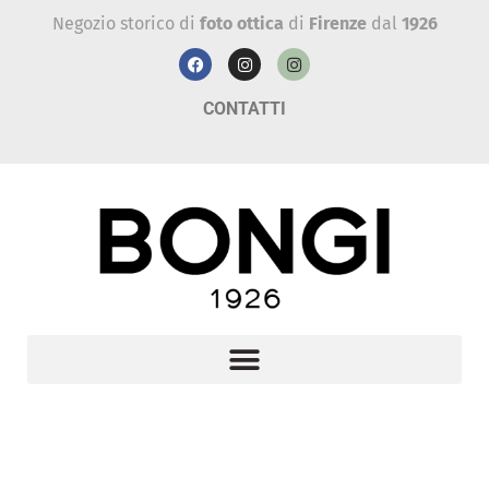
Negozio storico di
foto ottica
di
Firenze
dal
1926
CONTATTI