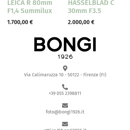
LEICA R 80mm
HASSELBLAD C
F1,4 Summilux
30mm F3.5
1.700,00
€
2.000,00
€
Via Calimaruzza 10 - 50122 - Firenze (FI)
+39 055 2398811
foto@bongi1926.it