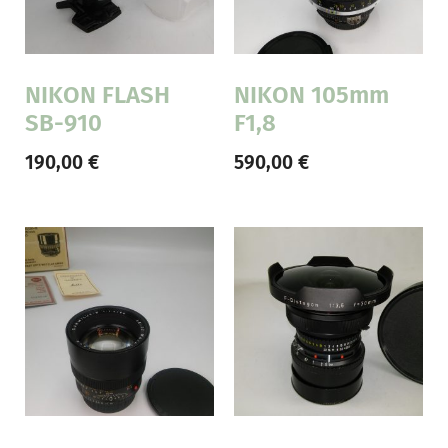
NIKON FLASH
NIKON 105mm
SB-910
F1,8
190,00
€
590,00
€