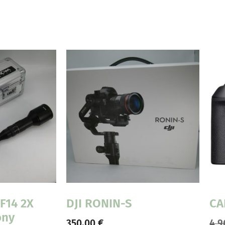
F14 2X
DJI RONIN-S
CA
ony
350,00
€
4.9