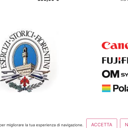
0 |
Privacy Policy
ACCETTA
per migliorare la tua esperienza di navigazione.