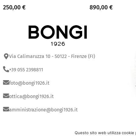
250,00
€
890,00
€
Via Calimaruzza 10 - 50122 - Firenze (FI)
+39 055 2398811
foto@bongi1926.it
ottica@bongi1926.it
amministrazione@bongi1926.it
Copyright
© 2025
Bongi Srl | P.IVA 0182336048
Questo sito web utilizza cookie 