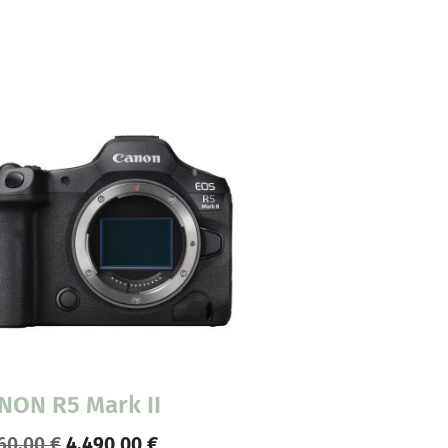
NON R5 Mark II
60,00
€
4.490,00
€