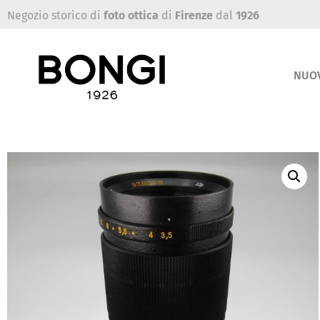
Negozio storico di
foto ottica
di
Firenze
dal
1926
NUO