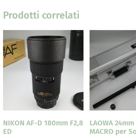
Prodotti correlati
NIKON AF-D 180mm F2,8
LAOWA 24mm 
ED
MACRO per S