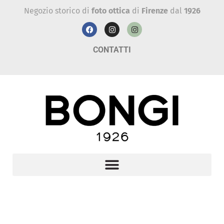
Negozio storico di
foto ottica
di
Firenze
dal
1926
CONTATTI