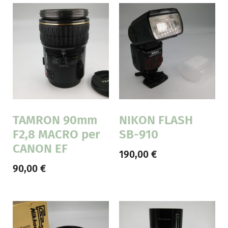
TAMRON 90mm
NIKON FLASH
F2,8 MACRO per
SB-910
CANON EF
190,00
€
90,00
€