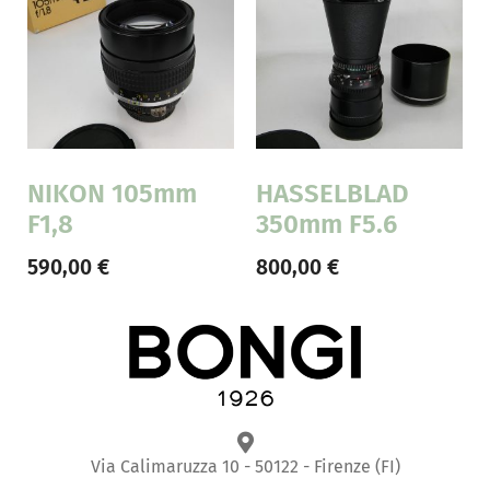
NIKON 105mm
HASSELBLAD
F1,8
350mm F5.6
590,00
€
800,00
€
Via Calimaruzza 10 - 50122 - Firenze (FI)