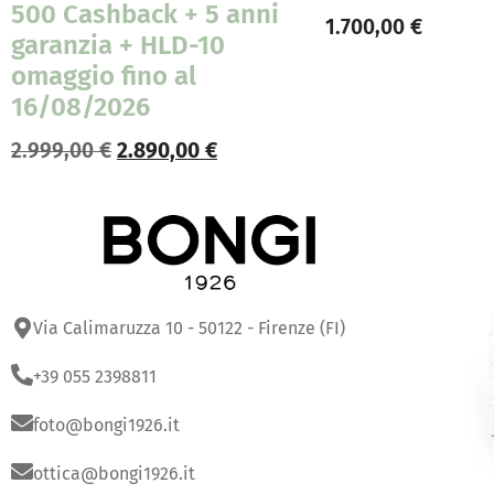
500 Cashback + 5 anni
1.700,00
€
garanzia + HLD-10
omaggio fino al
16/08/2026
2.999,00
€
2.890,00
€
Via Calimaruzza 10 - 50122 - Firenze (FI)
+39 055 2398811
foto@bongi1926.it
ottica@bongi1926.it