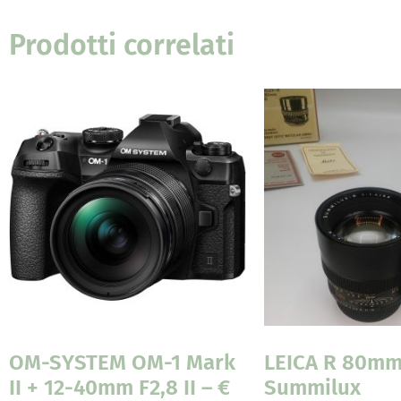
Prodotti correlati
OM-SYSTEM OM-1 Mark
LEICA R 80mm
II + 12-40mm F2,8 II – €
Summilux