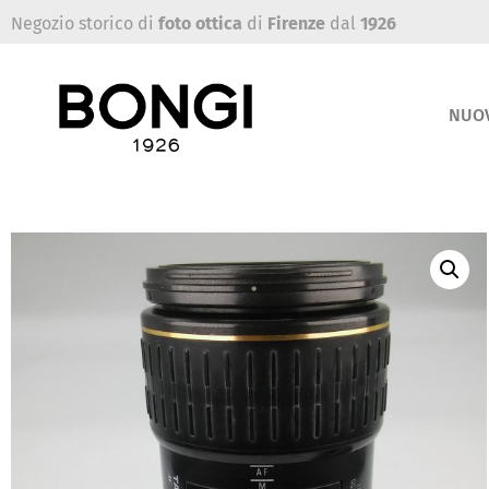
Negozio storico di
foto ottica
di
Firenze
dal
1926
NUO