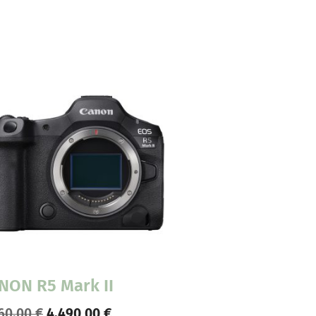
NON R5 Mark II
60,00
€
4.490,00
€