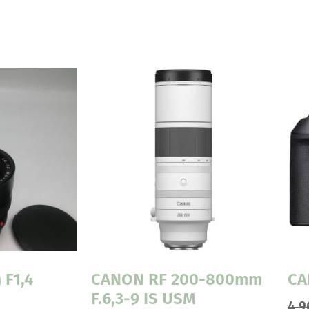
 F1,4
CANON RF 200-800mm
CA
F.6,3-9 IS USM
4.9