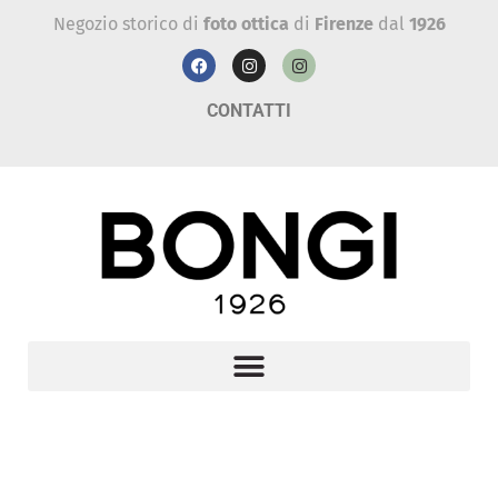
Negozio storico di
foto ottica
di
Firenze
dal
1926
CONTATTI