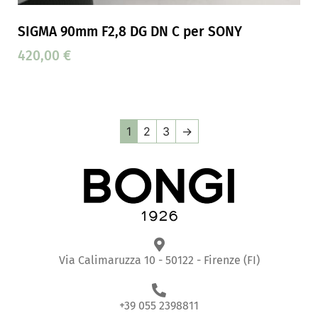
SIGMA 90mm F2,8 DG DN C per SONY
420,00
€
1
2
3
→
Via Calimaruzza 10 - 50122 - Firenze (FI)
+39 055 2398811