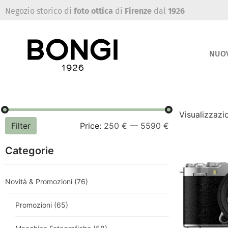
Negozio storico di
foto ottica
di
Firenze
dal
1926
NUO
Visualizzazio
Filter
Price:
250 €
—
5590 €
Categorie
Novità & Promozioni
(76)
Promozioni
(65)