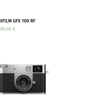
JIFILM GFX 100 RF
590,00
€