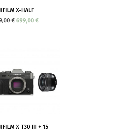
JIFILM X-HALF
9,00
€
699,00
€
IFILM X-T30 III + 15-