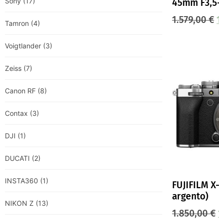
Sony
(17)
45mm F3,5-
1.579,00
€
Tamron
(4)
Voigtlander
(3)
Zeiss
(7)
Canon RF
(8)
Contax
(3)
DJI
(1)
DUCATI
(2)
INSTA360
(1)
FUJIFILM X-
argento)
NIKON Z
(13)
1.850,00
€