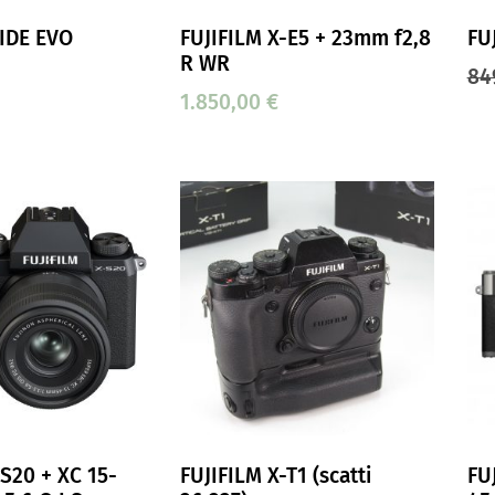
IDE EVO
FUJIFILM X-E5 + 23mm f2,8
FU
R WR
84
1.850,00
€
-S20 + XC 15-
FUJIFILM X-T1 (scatti
FUJ