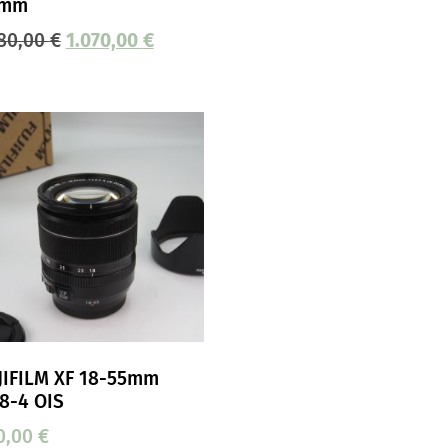
5mm
180,00
€
1.070,00
€
JIFILM XF 18-55mm
,8-4 OIS
0,00
€