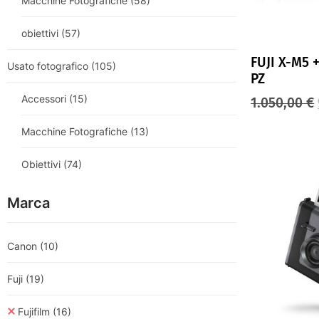
Macchine Fotografiche
(58)
obiettivi
(57)
FUJI X-M5 
Usato fotografico
(105)
PZ
Accessori
(15)
1.050,00
€
Macchine Fotografiche
(13)
Obiettivi
(74)
Marca
Canon
(10)
Fuji
(19)
Fujifilm
(16)