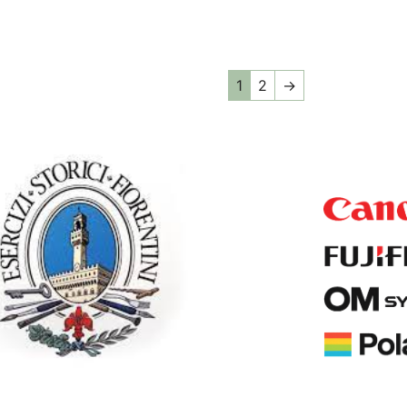
1
2
→