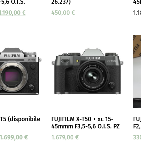
5,6 O.I.S.
26.237)
4
1.190,00
€
450,00
€
1.
T5 (disponibile
FUJIFILM X-T50 + xc 15-
FU
45mmm F3,5-5,6 O.I.S. PZ
F2
1.699,00
€
1.679,00
€
33