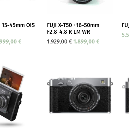
+ 15-45mm OIS
FUJI X-T50 +16-50mm
FU
F2.8-4.8 R LM WR
5.
999,00
€
1.929,00
€
1.899,00
€