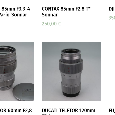
-85mm F3,3-4
CONTAX 85mm F2,8 T*
DJ
 Vario-Sonnar
Sonnar
35
250,00
€
TOR 60mm F2,8
DUCATI TELETOR 120mm
FU