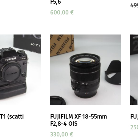
F5,6
49
600,00
€
T1 (scatti
FUJIFILM XF 18-55mm
FU
F2,8-4 OIS
25
330,00
€