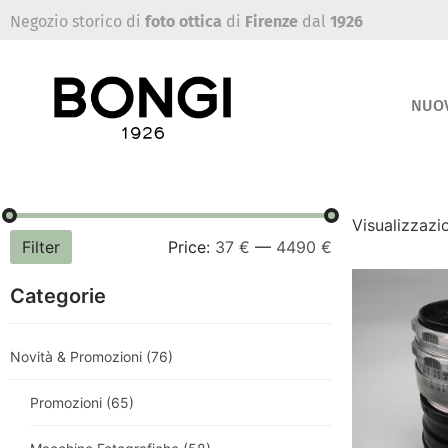
Negozio storico di
foto ottica
di
Firenze
dal
1926
NUO
Visualizzazio
Filter
Price:
37 €
—
4490 €
Categorie
Novità & Promozioni
(76)
Promozioni
(65)