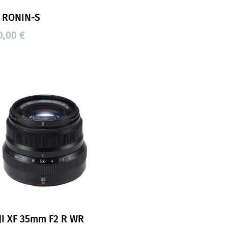
I RONIN-S
0,00
€
JI XF 35mm F2 R WR