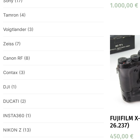
Sony
(17)
1.000,00
€
Tamron
(4)
Voigtlander
(3)
Zeiss
(7)
Canon RF
(8)
Contax
(3)
DJI
(1)
DUCATI
(2)
INSTA360
(1)
FUJIFILM X-
26.237)
NIKON Z
(13)
450,00
€