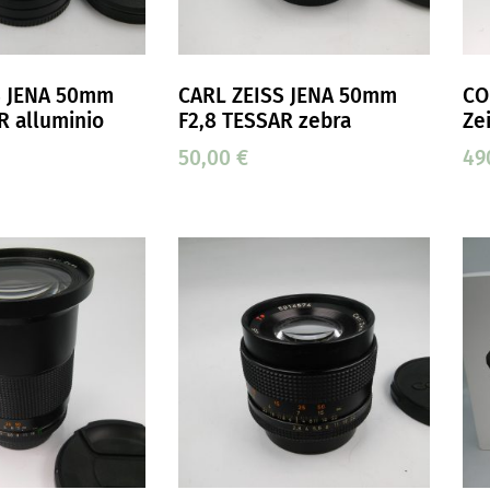
S JENA 50mm
CARL ZEISS JENA 50mm
CO
R alluminio
F2,8 TESSAR zebra
Ze
50,00
€
49