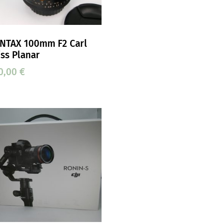
NTAX 100mm F2 Carl
iss Planar
0,00
€