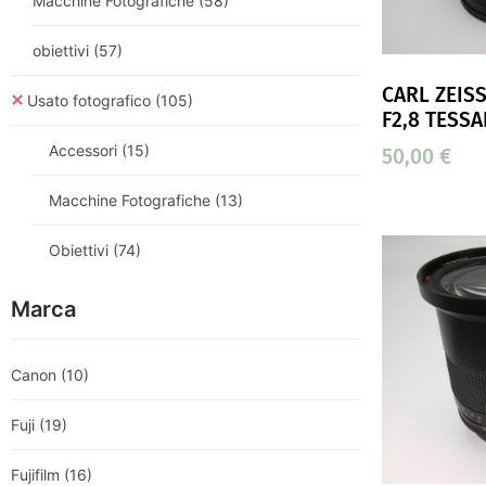
Macchine Fotografiche
(58)
obiettivi
(57)
CARL ZEIS
Usato fotografico
(105)
F2,8 TESSA
Accessori
(15)
50,00
€
Macchine Fotografiche
(13)
Obiettivi
(74)
Marca
Canon
(10)
Fuji
(19)
Fujifilm
(16)