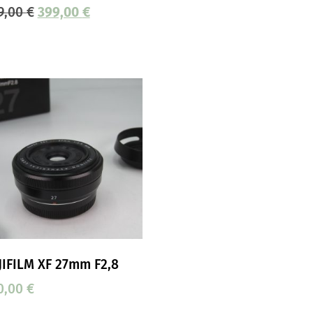
9,00
€
399,00
€
JIFILM XF 27mm F2,8
0,00
€