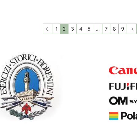
←
1
2
3
4
5
…
7
8
9
→