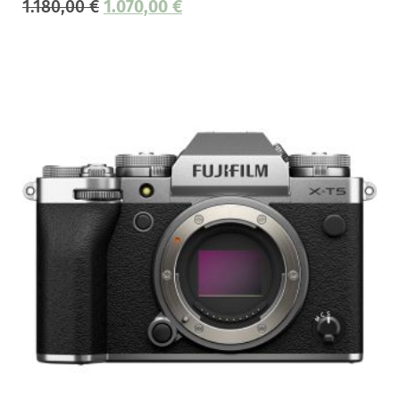
1.180,00
€
1.070,00
€