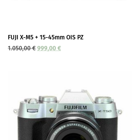
FUJI X-M5 + 15-45mm OIS PZ
1.050,00
€
999,00
€