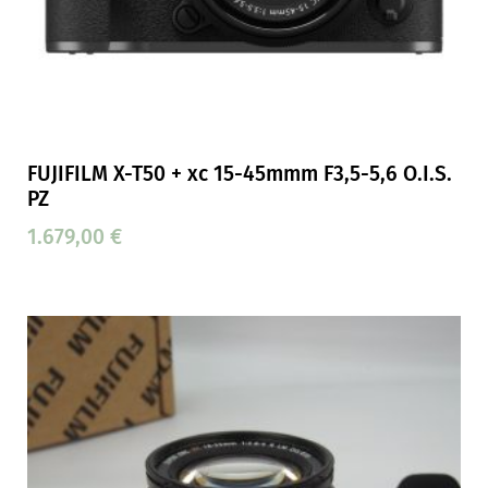
FUJIFILM X-T50 + xc 15-45mmm F3,5-5,6 O.I.S.
PZ
1.679,00
€