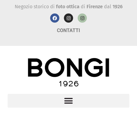
Negozio storico di
foto ottica
di
Firenze
dal
1926
CONTATTI