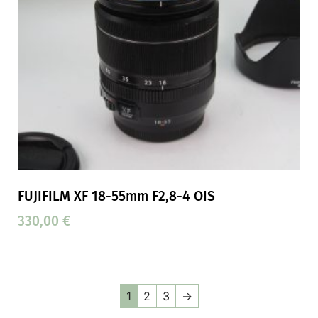
FUJIFILM XF 18-55mm F2,8-4 OIS
330,00
€
1
2
3
→