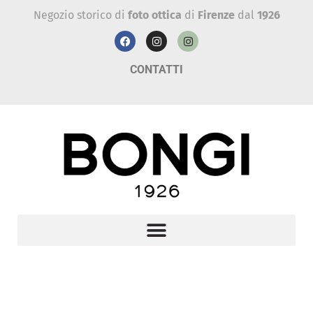
Negozio storico di
foto ottica
di
Firenze
dal
1926
CONTATTI