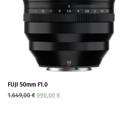
FUJI 50mm F1.0
1.649,00
€
990,00
€