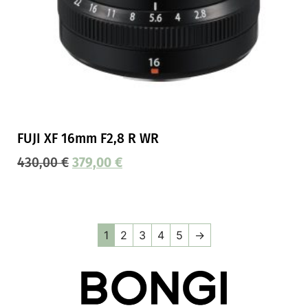
FUJI XF 16mm F2,8 R WR
430,00
€
379,00
€
1
2
3
4
5
→