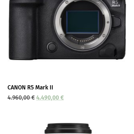
CANON R5 Mark II
4.960,00
€
4.490,00
€