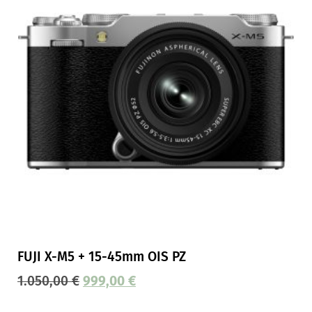
FUJI X-M5 + 15-45mm OIS PZ
1.050,00
€
999,00
€