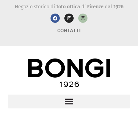
Negozio storico di
foto ottica
di
Firenze
dal
1926
CONTATTI