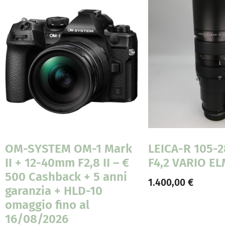
OM-SYSTEM OM-1 Mark
LEICA-R 105
II + 12-40mm F2,8 II – €
F4,2 VARIO E
500 Cashback + 5 anni
1.400,00
€
garanzia + HLD-10
omaggio fino al
16/08/2026