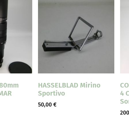
-280mm
HASSELBLAD Mirino
CO
LMAR
Sportivo
4 
So
50,00
€
20