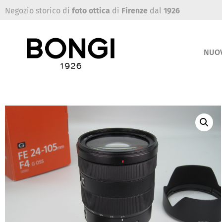
Negozio storico di
foto ottica
di
Firenze
dal
1926
NUO