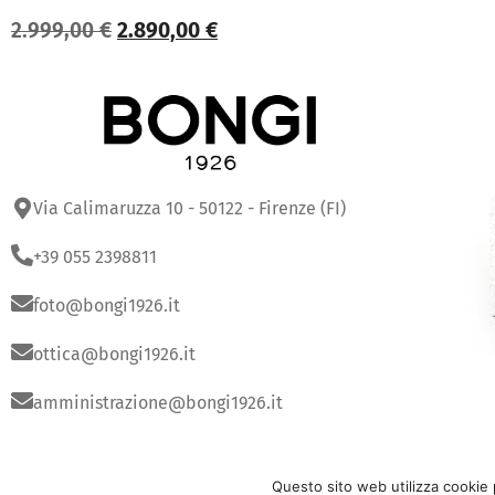
2.999,00
€
2.890,00
€
Via Calimaruzza 10 - 50122 - Firenze (FI)
+39 055 2398811
foto@bongi1926.it
ottica@bongi1926.it
amministrazione@bongi1926.it
Copyright
© 2025
Bongi Srl | P.IVA 0182336048
Questo sito web utilizza cookie 