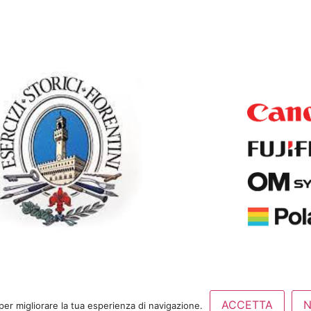
0 |
Privacy Policy
ACCETTA
per migliorare la tua esperienza di navigazione.