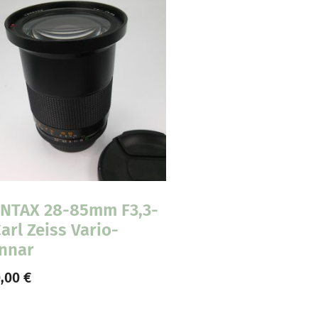
NTAX 28-85mm F3,3-
Carl Zeiss Vario-
nnar
0,00
€