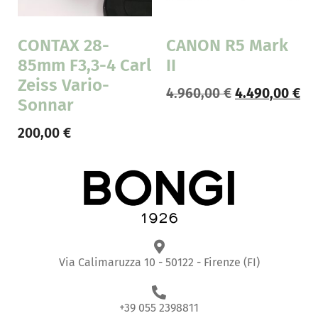
CONTAX 28-
CANON R5 Mark
85mm F3,3-4 Carl
II
Zeiss Vario-
4.960,00
€
4.490,00
€
Sonnar
200,00
€
Via Calimaruzza 10 - 50122 - Firenze (FI)
+39 055 2398811