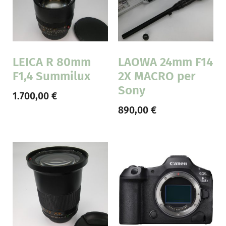
LEICA R 80mm
LAOWA 24mm F14
F1,4 Summilux
2X MACRO per
Sony
1.700,00
€
890,00
€