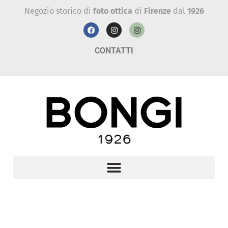
Negozio storico di
foto ottica
di
Firenze
dal
1926
CONTATTI