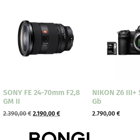
SONY FE 24-70mm F2,8
NIKON Z6 III+
GM II
Gb
2.390,00
€
2.190,00
€
2.790,00
€