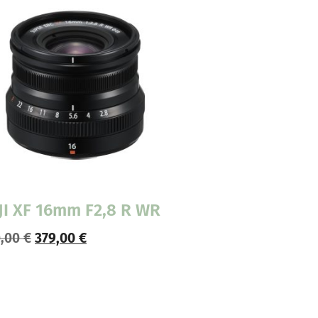
JI XF 16mm F2,8 R WR
0,00
€
379,00
€