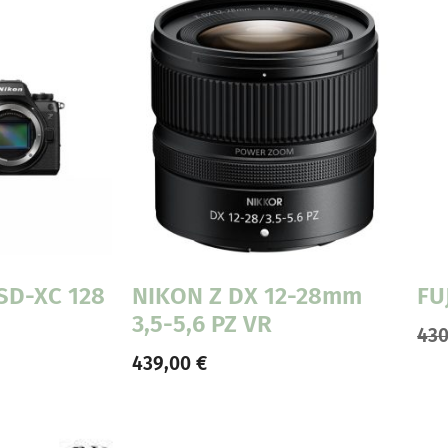
 SD-XC 128
NIKON Z DX 12-28mm
FU
3,5-5,6 PZ VR
43
439,00
€