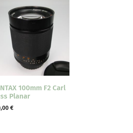
NTAX 100mm F2 Carl
iss Planar
0,00
€