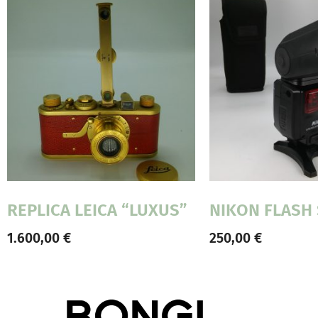
REPLICA LEICA “LUXUS”
NIKON FLASH
1.600,00
€
250,00
€