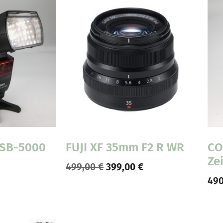
 SB-5000
FUJI XF 35mm F2 R WR
CO
Ze
499,00
€
399,00
€
49