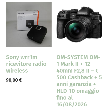
Sony wrr1m
OM-SYSTEM OM-
ricevitore radio
1 Mark II + 12-
wireless
40mm F2,8 II – €
500 Cashback + 5
90,00
€
anni garanzia +
HLD-10 omaggio
fino al
16/08/2026