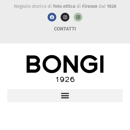
Negozio storico di
foto ottica
di
Firenze
dal
1926
CONTATTI