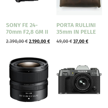
SONY FE 24-
PORTA RULLINI
70mm F2,8 GM II
35mm IN PELLE
2.390,00
€
2.190,00
€
49,00
€
37,00
€