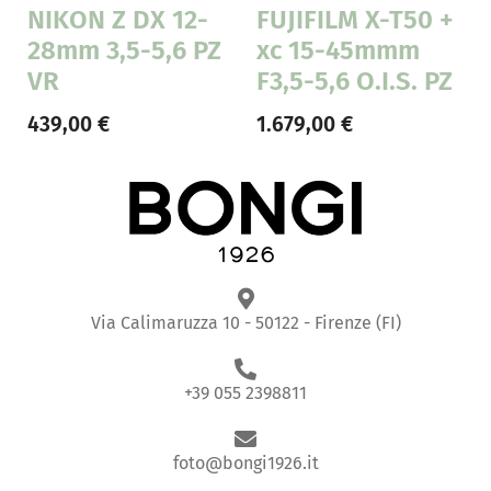
NIKON Z DX 12-
FUJIFILM X-T50 +
28mm 3,5-5,6 PZ
xc 15-45mmm
VR
F3,5-5,6 O.I.S. PZ
439,00
€
1.679,00
€
Via Calimaruzza 10 - 50122 - Firenze (FI)
+39 055 2398811
foto@bongi1926.it