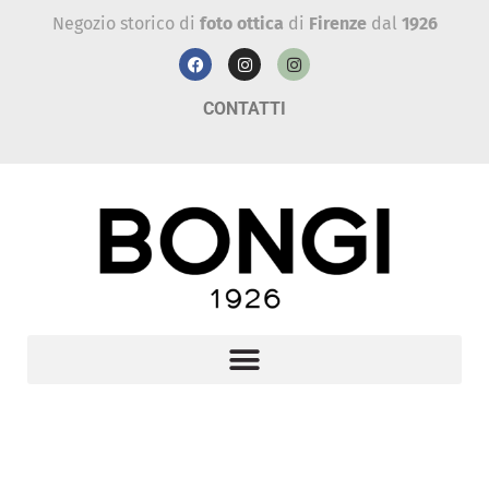
Negozio storico di
foto ottica
di
Firenze
dal
1926
CONTATTI