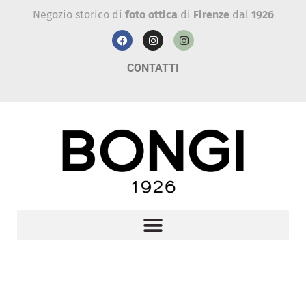
Negozio storico di
foto ottica
di
Firenze
dal
1926
CONTATTI