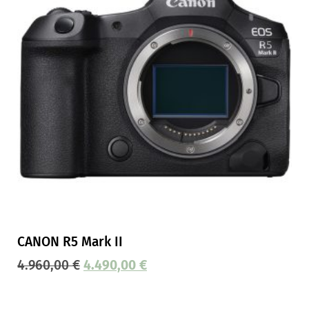
CANON R5 Mark II
4.960,00
€
4.490,00
€