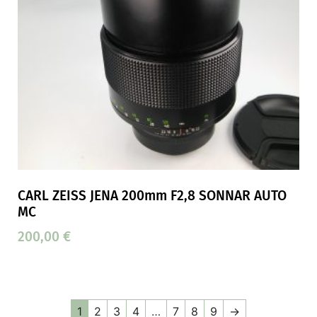
CARL ZEISS JENA 200mm F2,8 SONNAR AUTO
MC
200,00
€
1
2
3
4
…
7
8
9
→