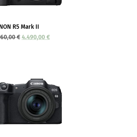
NON R5 Mark II
960,00
€
4.490,00
€