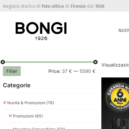
Negozio storico di
foto ottica
di
Firenze
dal
1926
NUO
Visualizzazio
Filter
Price:
37 €
—
5590 €
Categorie
Novità & Promozioni
(76)
Promozioni
(65)