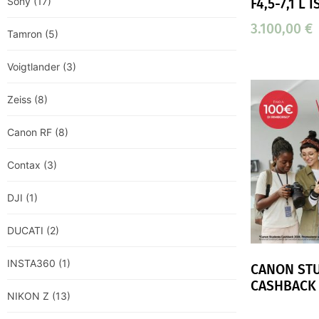
Sony
(17)
F4,5-7,1 L 
3.100,00
€
Tamron
(5)
Voigtlander
(3)
Zeiss
(8)
Canon RF
(8)
Contax
(3)
DJI
(1)
DUCATI
(2)
INSTA360
(1)
CANON ST
CASHBACK
NIKON Z
(13)