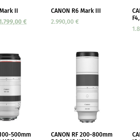
Mark II
CANON R6 Mark III
CA
F4
1.799,00
€
2.990,00
€
1.
 100-500mm
CANON RF 200-800mm
CA