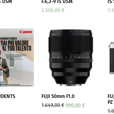
IS USM
F.6,3-9 IS USM
IS
2.500,00
€
1.
UDENTS
FUJI 50mm F1.0
FU
PZ
1.649,00
€
990,00
€
1.