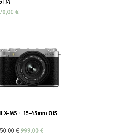
 STM
370,00
€
JI X-M5 + 15-45mm OIS
050,00
€
999,00
€