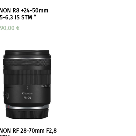
NON R8 +24-50mm
,5-6,3 IS STM “
890,00
€
NON RF 28-70mm F2,8