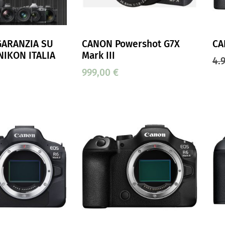
 GARANZIA SU
CANON Powershot G7X
CA
NIKON ITALIA
Mark III
4.
999,00
€