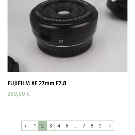
FUJIFILM XF 27mm F2,8
250,00
€
←
1
2
3
4
5
…
7
8
9
→