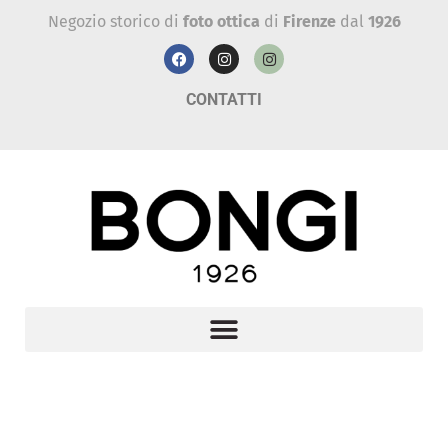
Negozio storico di
foto ottica
di
Firenze
dal
1926
CONTATTI