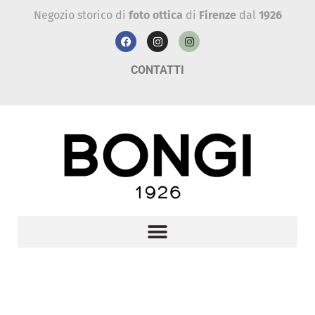
Negozio storico di
foto ottica
di
Firenze
dal
1926
CONTATTI