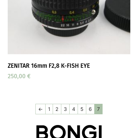
ZENITAR 16mm F2,8 K-FISH EYE
250,00
€
←
1
2
3
4
5
6
7