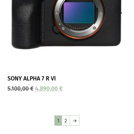
SONY ALPHA 7 R VI
5.100,00
€
4.890,00
€
1
2
→