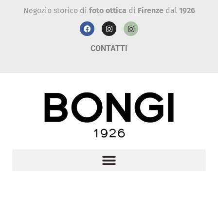
Negozio storico di
foto ottica
di
Firenze
dal
1926
CONTATTI