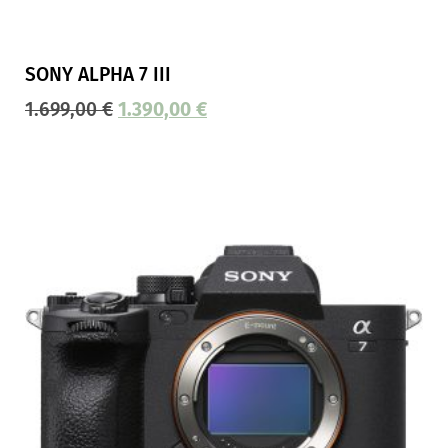
SONY ALPHA 7 III
1.699,00
€
1.390,00
€