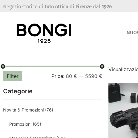
Negozio storico di
foto ottica
di
Firenze
dal
1926
NUO
Visualizzazio
Filter
Price:
80 €
—
5590 €
Categorie
Novità & Promozioni
(76)
Promozioni
(65)