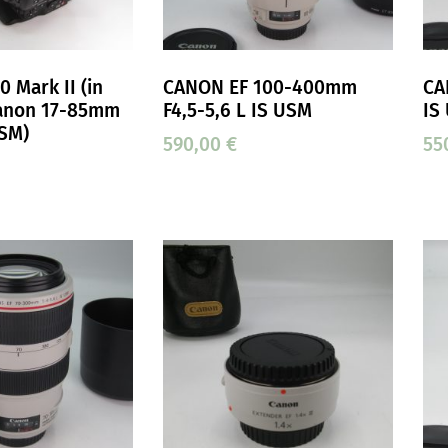
 Mark II (in
CANON EF 100-400mm
CA
anon 17-85mm
F4,5-5,6 L IS USM
IS
USM)
590,00
€
55