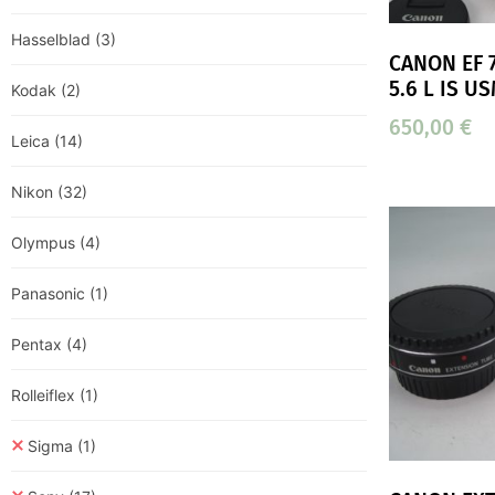
Hasselblad
(3)
CANON EF 
5.6 L IS U
Kodak
(2)
650,00
€
Leica
(14)
Nikon
(32)
Olympus
(4)
Panasonic
(1)
Pentax
(4)
Rolleiflex
(1)
Sigma
(1)