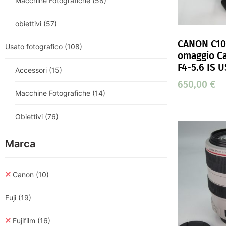
Macchine Fotografiche
(58)
obiettivi
(57)
CANON C100
Usato fotografico
(108)
omaggio C
F4-5.6 IS 
Accessori
(15)
650,00
€
Macchine Fotografiche
(14)
Obiettivi
(76)
Marca
Canon
(10)
Fuji
(19)
Fujifilm
(16)