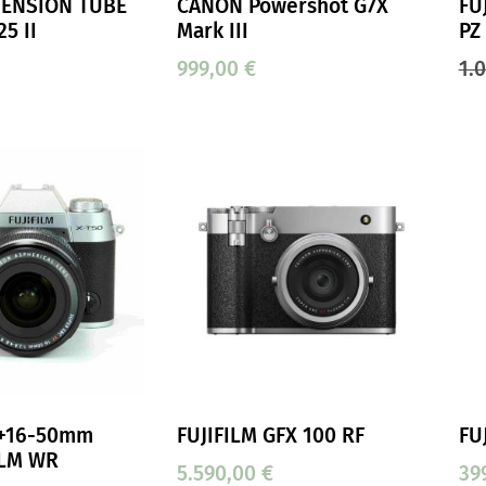
ENSION TUBE
CANON Powershot G7X
FU
25 II
Mark III
PZ
999,00
€
1.
 +16-50mm
FUJIFILM GFX 100 RF
FU
 LM WR
5.590,00
€
39