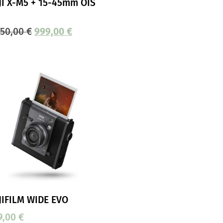
JI X-M5 + 15-45mm OIS
050,00
€
999,00
€
JIFILM WIDE EVO
9,00
€