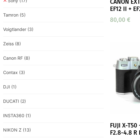
Sony
(17)
CANON EXT
EF12 II + EF
Tamron
(5)
80,00
€
Voigtlander
(3)
Zeiss
(8)
Canon RF
(8)
Contax
(3)
DJI
(1)
DUCATI
(2)
INSTA360
(1)
FUJI X-T50
NIKON Z
(13)
F2.8-4.8 R