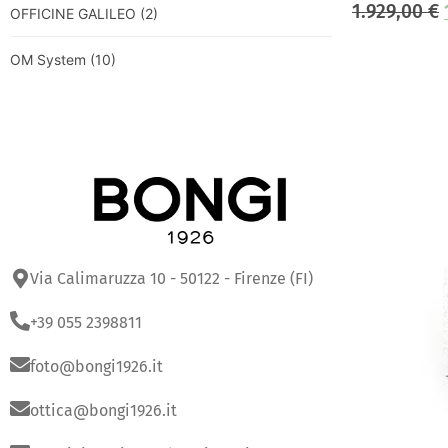
1.929,00
€
OFFICINE GALILEO
(2)
OM System
(10)
Via Calimaruzza 10 - 50122 - Firenze (FI)
+39 055 2398811
foto@bongi1926.it
ottica@bongi1926.it