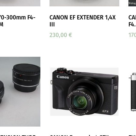
70-300mm F4-
CANON EF EXTENDER 1,4X
CA
SM
III
F4
230,00
€
17