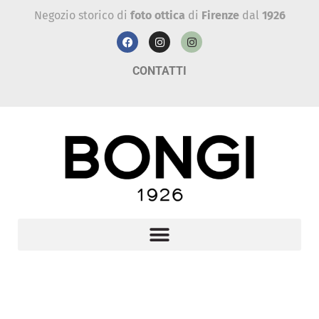
Negozio storico di
foto ottica
di
Firenze
dal
1926
CONTATTI