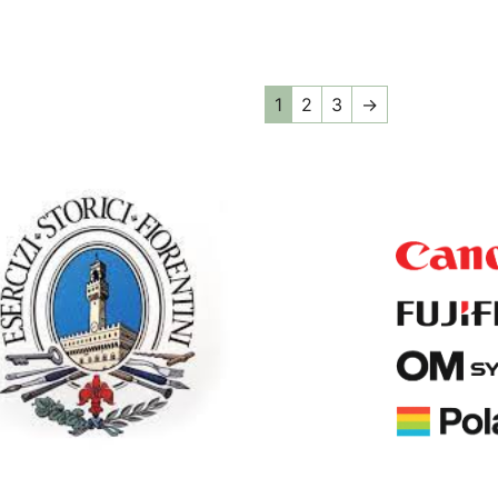
1
2
3
→