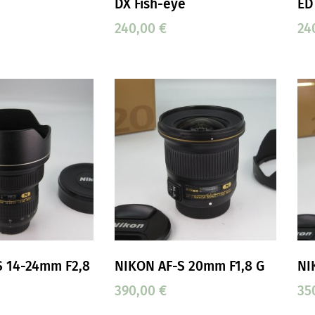
DX Fish-eye
ED
240,00
€
24
S 14-24mm F2,8
NIKON AF-S 20mm F1,8 G
NI
390,00
€
35