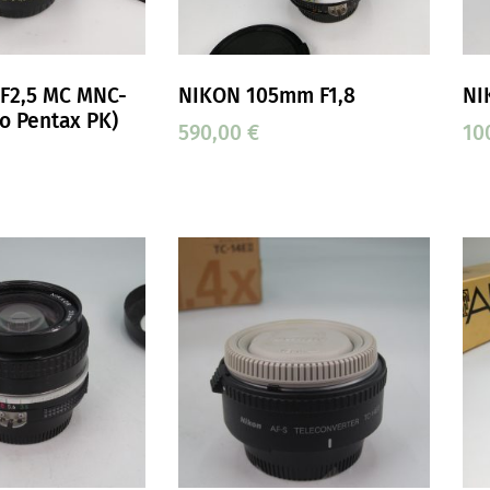
F2,5 MC MNC-
NIKON 105mm F1,8
NI
co Pentax PK)
590,00
€
10