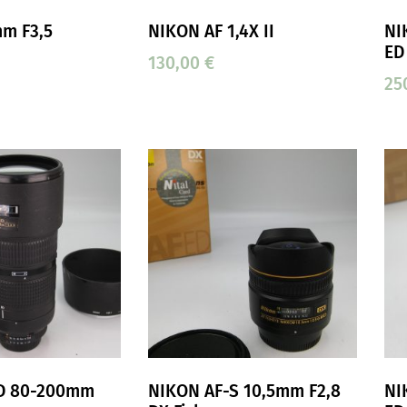
m F3,5
NIKON AF 1,4X II
NI
ED
130,00
€
25
D 80-200mm
NIKON AF-S 10,5mm F2,8
NI