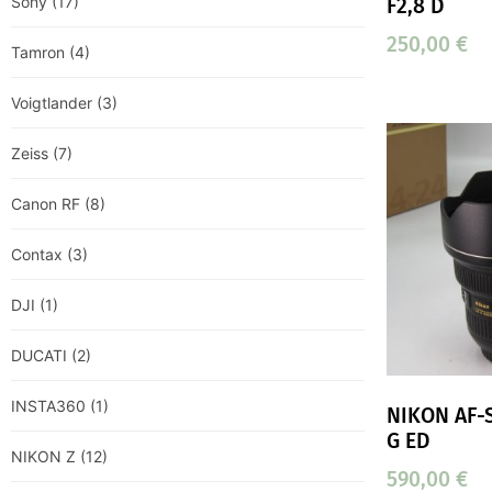
Sony
(17)
F2,8 D
250,00
€
Tamron
(4)
Voigtlander
(3)
Zeiss
(7)
Canon RF
(8)
Contax
(3)
DJI
(1)
DUCATI
(2)
INSTA360
(1)
NIKON AF-
G ED
NIKON Z
(12)
590,00
€