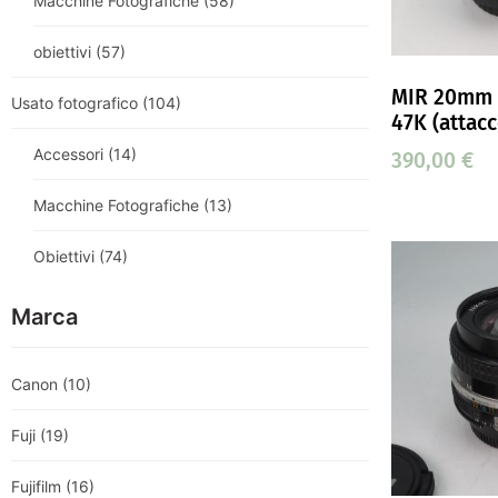
Macchine Fotografiche
(58)
obiettivi
(57)
MIR 20mm 
Usato fotografico
(104)
47K (attac
Accessori
(14)
390,00
€
Macchine Fotografiche
(13)
Obiettivi
(74)
Marca
Canon
(10)
Fuji
(19)
Fujifilm
(16)