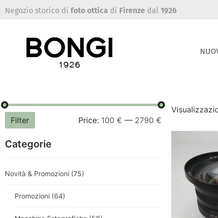
Negozio storico di
foto ottica
di
Firenze
dal
1926
NUO
Visualizzazio
Filter
Price:
100 €
—
2790 €
Categorie
Novità & Promozioni
(75)
Promozioni
(64)