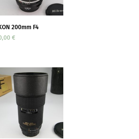
KON 200mm F4
0,00
€