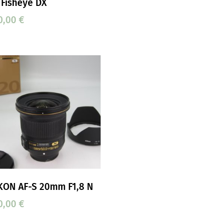
 Fisheye DX
0,00
€
KON AF-S 20mm F1,8 N
0,00
€