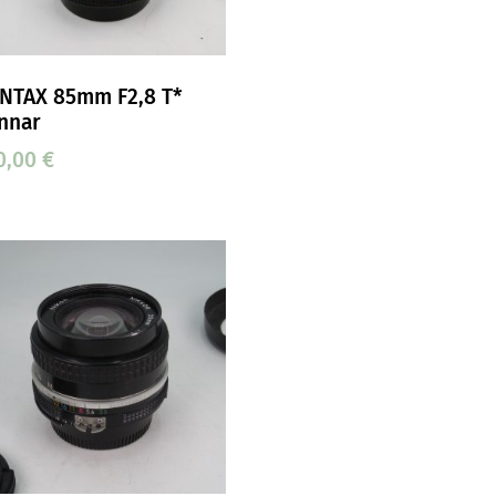
NTAX 85mm F2,8 T*
nnar
0,00
€