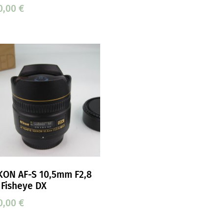
0,00
€
KON AF-S 10,5mm F2,8
 Fisheye DX
0,00
€