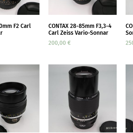
0mm F2 Carl
CONTAX 28-85mm F3,3-4
CO
ar
Carl Zeiss Vario-Sonnar
So
200,00
€
25