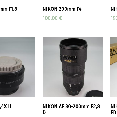
mm F1,8
NIKON 200mm F4
NI
100,00
€
19
4X II
NIKON AF 80-200mm F2,8
NI
D
ED