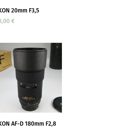
KON 20mm F3,5
0,00
€
KON AF-D 180mm F2,8