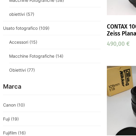
Macchine Fotografiche
(58)
obiettivi
(57)
CONTAX 10
Usato fotografico
(109)
Zeiss Plan
Accessori
(15)
490,00
€
Macchine Fotografiche
(14)
Obiettivi
(77)
Marca
Canon
(10)
Fuji
(19)
Fujifilm
(16)