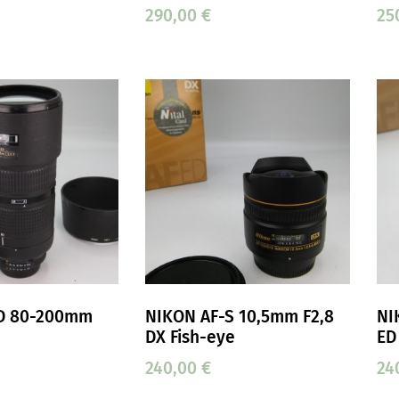
290,00
€
25
D 80-200mm
NIKON AF-S 10,5mm F2,8
NI
DX Fish-eye
ED
240,00
€
24