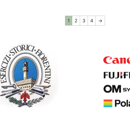
1
2
3
4
→