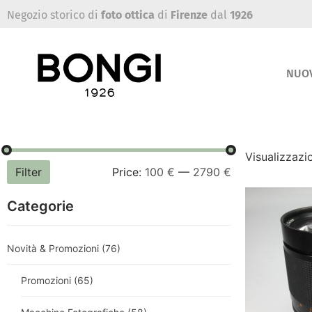
Negozio storico di
foto ottica
di
Firenze
dal
1926
NUO
Visualizzazio
Filter
Price:
100 €
—
2790 €
Categorie
Novità & Promozioni
(76)
Promozioni
(65)