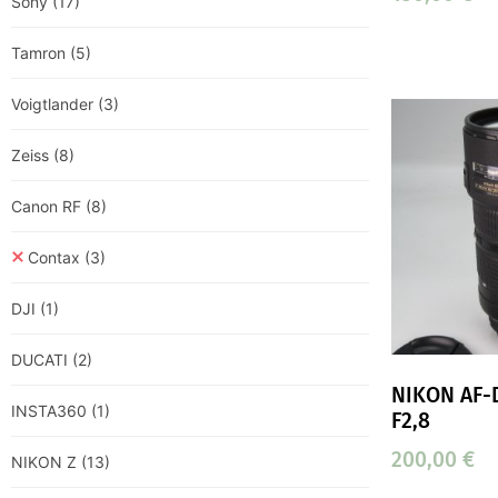
Sony
(17)
Tamron
(5)
Voigtlander
(3)
Zeiss
(8)
Canon RF
(8)
Contax
(3)
DJI
(1)
DUCATI
(2)
NIKON AF-
INSTA360
(1)
F2,8
200,00
€
NIKON Z
(13)