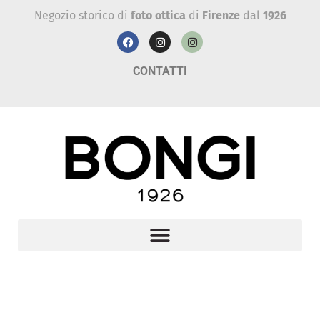
Negozio storico di
foto ottica
di
Firenze
dal
1926
CONTATTI