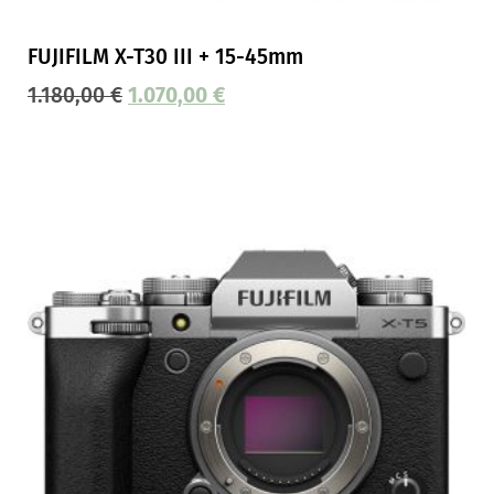
FUJIFILM X-T30 III + 15-45mm
1.180,00
€
1.070,00
€