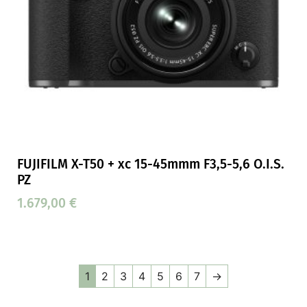
FUJIFILM X-T50 + xc 15-45mmm F3,5-5,6 O.I.S.
PZ
1.679,00
€
1
2
3
4
5
6
7
→