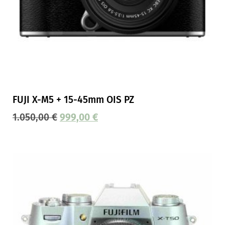
FUJI X-M5 + 15-45mm OIS PZ
1.050,00
€
999,00
€