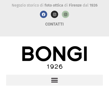
Negozio storico di
foto ottica
di
Firenze
dal
1926
CONTATTI