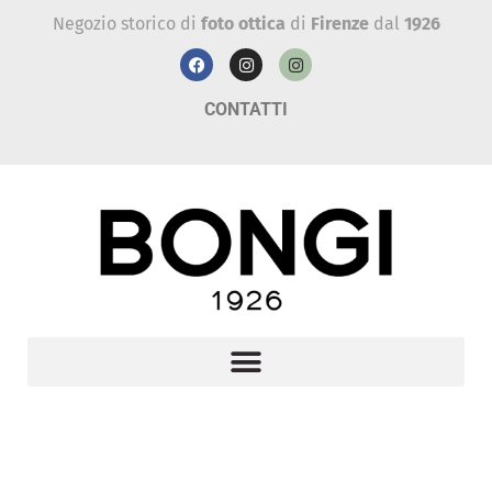
Negozio storico di
foto ottica
di
Firenze
dal
1926
CONTATTI