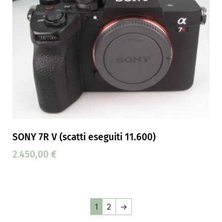
SONY 7R V (scatti eseguiti 11.600)
2.450,00
€
1
2
→