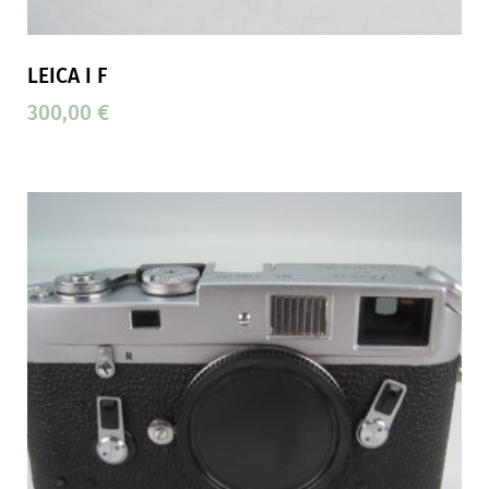
LEICA I F
300,00
€