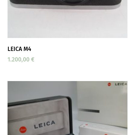
LEICA M4
1.200,00
€