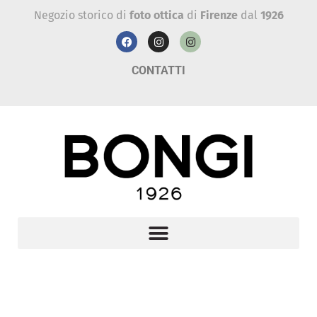
Negozio storico di
foto ottica
di
Firenze
dal
1926
CONTATTI