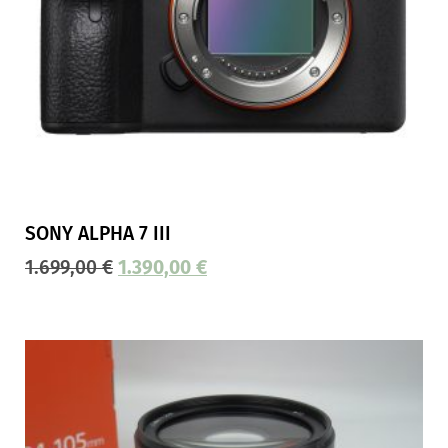
SONY ALPHA 7 III
1.699,00
€
1.390,00
€