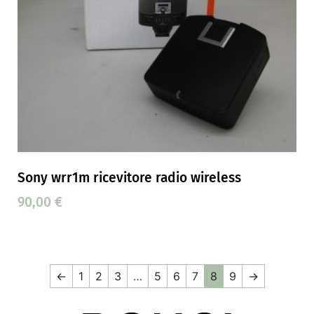
Sony wrr1m ricevitore radio wireless
90,00
€
←
1
2
3
…
5
6
7
8
9
→