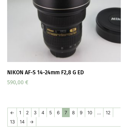
NIKON AF-S 14-24mm F2,8 G ED
590,00
€
←
1
2
3
4
5
6
7
8
9
10
…
12
13
14
→