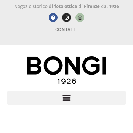
Negozio storico di
foto ottica
di
Firenze
dal
1926
CONTATTI