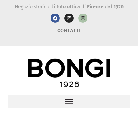
Negozio storico di
foto ottica
di
Firenze
dal
1926
CONTATTI