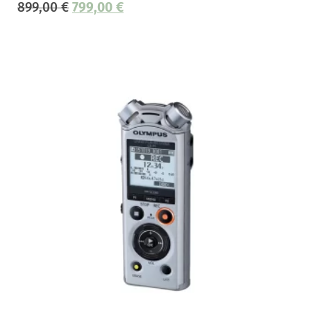
899,00
€
799,00
€