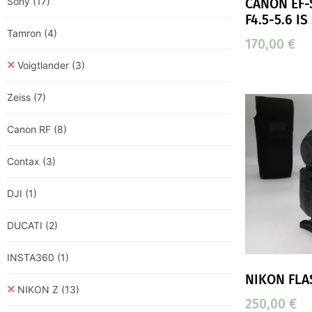
Sony
(17)
CANON EF-
F4.5-5.6 I
Tamron
(4)
170,00
€
Voigtlander
(3)
Zeiss
(7)
Canon RF
(8)
Contax
(3)
DJI
(1)
DUCATI
(2)
INSTA360
(1)
NIKON FLA
NIKON Z
(13)
250,00
€