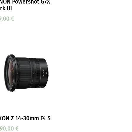
NON Powershot G7X
k III
9,00
€
KON Z 14-30mm F4 S
590,00
€