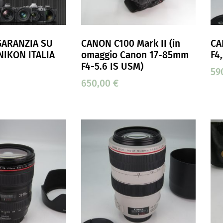
 GARANZIA SU
CANON C100 Mark II (in
CA
NIKON ITALIA
omaggio Canon 17-85mm
F4
F4-5.6 IS USM)
59
650,00
€