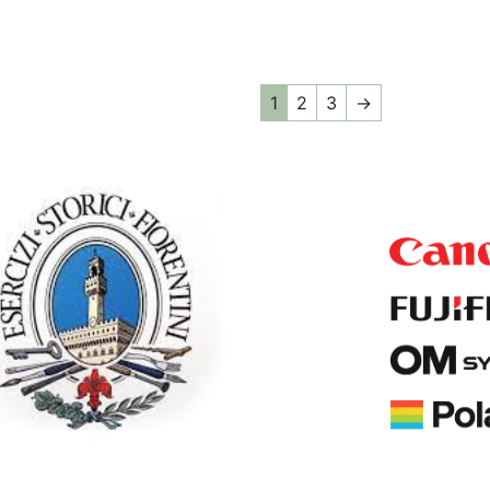
1
2
3
→