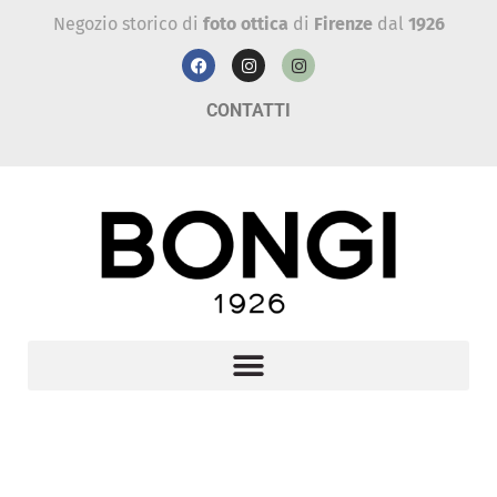
Negozio storico di
foto ottica
di
Firenze
dal
1926
CONTATTI