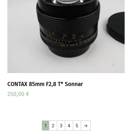
CONTAX 85mm F2,8 T* Sonnar
250,00
€
1
2
3
4
5
→