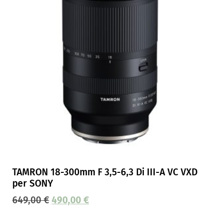
TAMRON 18-300mm F 3,5-6,3 Di III-A VC VXD
per SONY
649,00
€
490,00
€