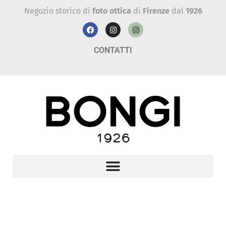
Negozio storico di
foto ottica
di
Firenze
dal
1926
CONTATTI