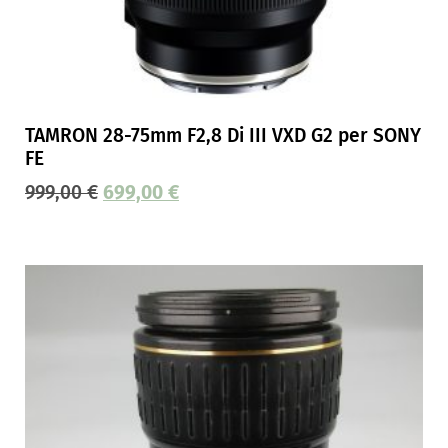
TAMRON 28-75mm F2,8 Di III VXD G2 per SONY
FE
999,00
€
699,00
€