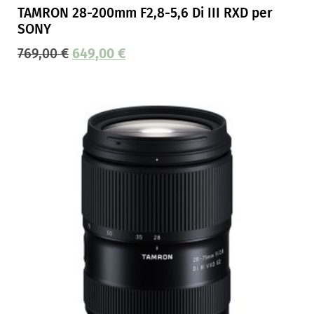
TAMRON 28-200mm F2,8-5,6 Di III RXD per
SONY
769,00
€
649,00
€