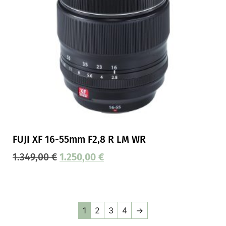
FUJI XF 16-55mm F2,8 R LM WR
1.349,00
€
1.250,00
€
1
2
3
4
→