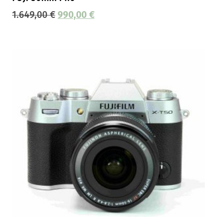
1.649,00
€
990,00
€