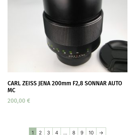
CARL ZEISS JENA 200mm F2,8 SONNAR AUTO
MC
200,00
€
1
2
3
4
…
8
9
10
→