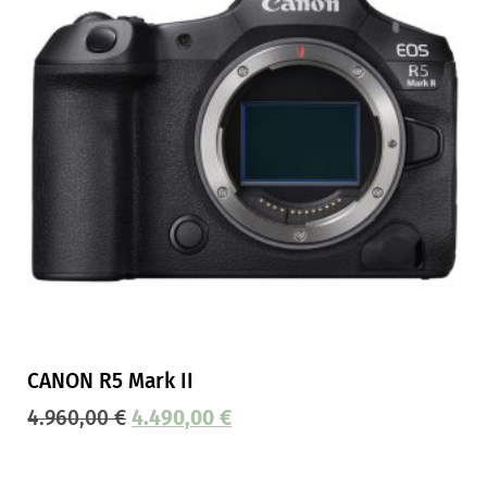
CANON R5 Mark II
4.960,00
€
4.490,00
€