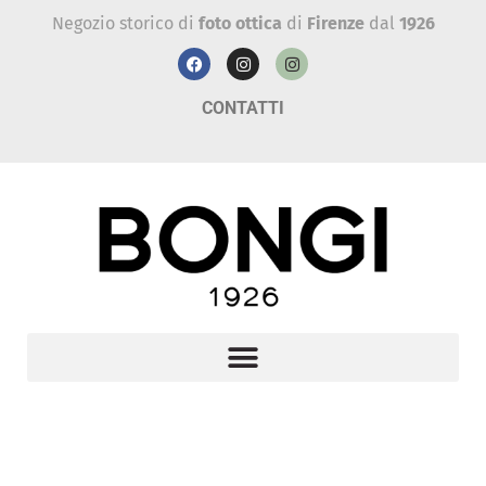
Negozio storico di
foto ottica
di
Firenze
dal
1926
CONTATTI