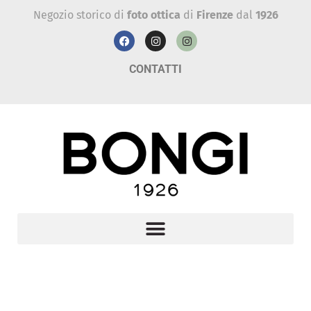
Negozio storico di
foto ottica
di
Firenze
dal
1926
CONTATTI