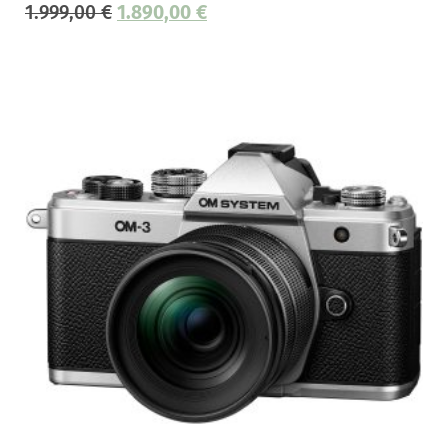
1.999,00
€
1.890,00
€