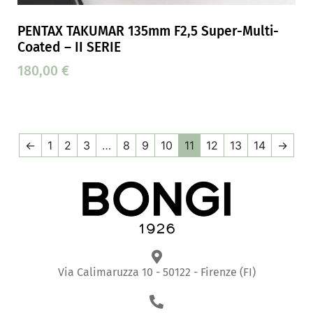
PENTAX TAKUMAR 135mm F2,5 Super-Multi-
Coated – II SERIE
180,00
€
←
1
2
3
…
8
9
10
11
12
13
14
→
Via Calimaruzza 10 - 50122 - Firenze (FI)