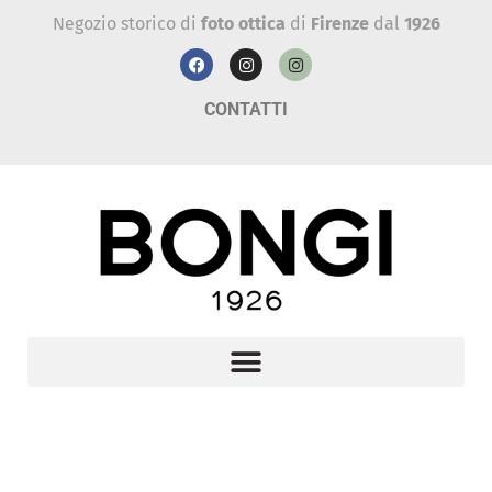
Negozio storico di
foto ottica
di
Firenze
dal
1926
CONTATTI