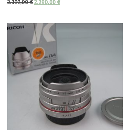
2.399,00
€
2.290,00
€