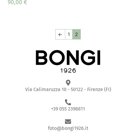
90,00
€
←
1
2
Via Calimaruzza 10 - 50122 - Firenze (FI)
+39 055 2398811
foto@bongi1926.it