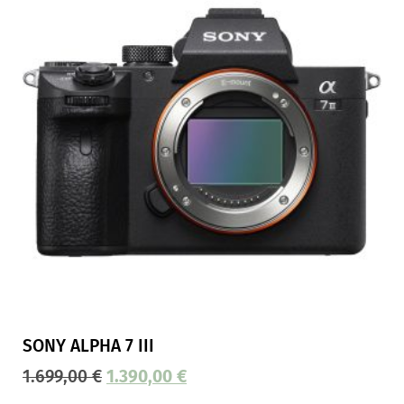
SONY ALPHA 7 III
1.699,00
€
1.390,00
€