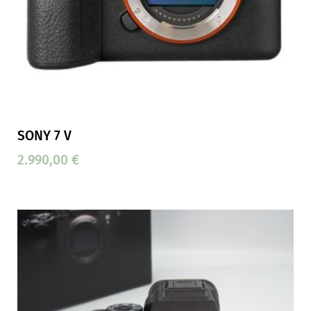
SONY 7 V
2.990,00
€