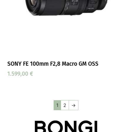
SONY FE 100mm F2,8 Macro GM OSS
1.599,00
€
1
2
→