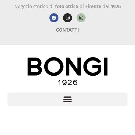
Negozio storico di
foto ottica
di
Firenze
dal
1926
CONTATTI