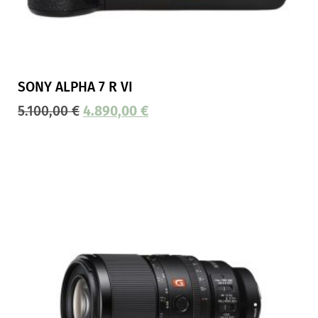
SONY ALPHA 7 R VI
5.100,00
€
4.890,00
€