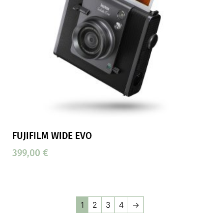
FUJIFILM WIDE EVO
399,00
€
1
2
3
4
→