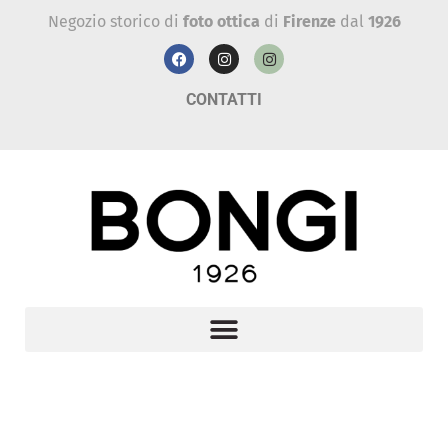
Negozio storico di
foto ottica
di
Firenze
dal
1926
CONTATTI