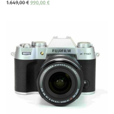
1.649,00
€
990,00
€