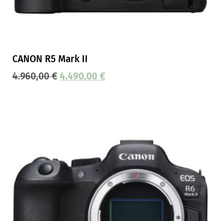
CANON R5 Mark II
4.960,00
€
4.490,00
€