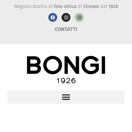
Negozio storico di
foto ottica
di
Firenze
dal
1926
CONTATTI