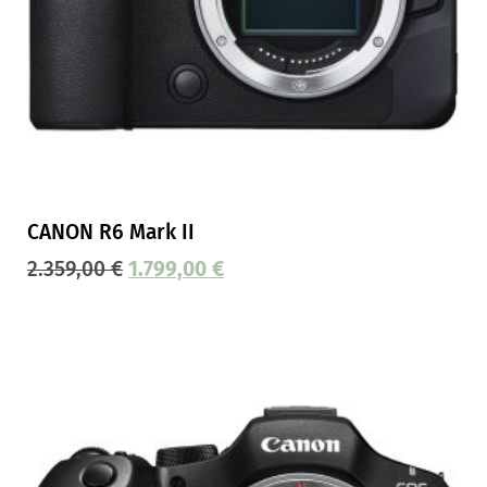
CANON R6 Mark II
2.359,00
€
1.799,00
€