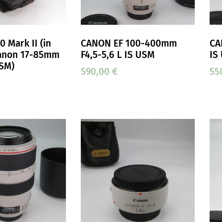
 Mark II (in
CANON EF 100-400mm
CA
anon 17-85mm
F4,5-5,6 L IS USM
IS
USM)
590,00
€
55