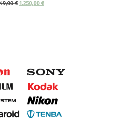
349,00
€
1.250,00
€