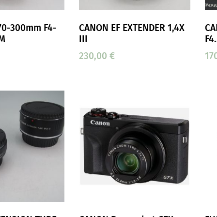
70-300mm F4-
CANON EF EXTENDER 1,4X
CA
SM
III
F4
230,00
€
17