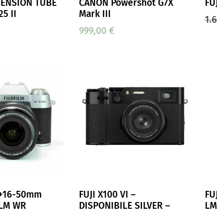
ENSION TUBE
CANON Powershot G7X
FU
25 II
Mark III
1.
999,00
€
 +16-50mm
FUJI X100 VI –
FU
 LM WR
DISPONIBILE SILVER –
LM