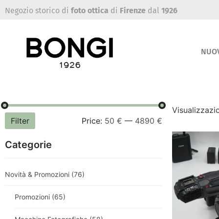
Negozio storico di
foto ottica
di
Firenze
dal
1926
NUO
Visualizzazio
Filter
Price:
50 €
—
4890 €
Categorie
Novità & Promozioni
(76)
Promozioni
(65)