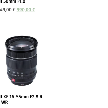
JI 50mm F1.0
649,00
€
990,00
€
JI XF 16-55mm F2,8 R
 WR