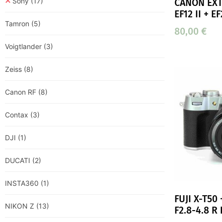
Sony
(17)
CANON EXT
EF12 II + EF
Tamron
(5)
80,00
€
Voigtlander
(3)
Zeiss
(8)
Canon RF
(8)
Contax
(3)
DJI
(1)
DUCATI
(2)
INSTA360
(1)
FUJI X-T50
NIKON Z
(13)
F2.8-4.8 R