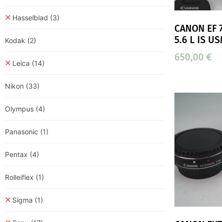
Hasselblad
(3)
CANON EF 
5.6 L IS U
Kodak
(2)
650,00
€
Leica
(14)
Nikon
(33)
Olympus
(4)
Panasonic
(1)
Pentax
(4)
Rolleiflex
(1)
Sigma
(1)