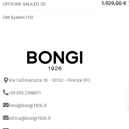
1.929,00
€
OFFICINE GALILEO
(2)
OM System
(10)
Via Calimaruzza 10 - 50122 - Firenze (FI)
+39 055 2398811
foto@bongi1926.it
ottica@bongi1926.it