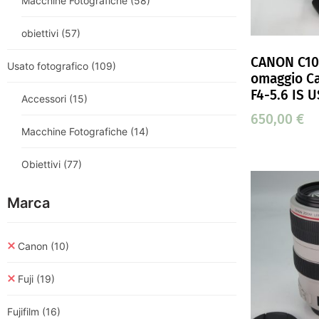
Macchine Fotografiche
(58)
obiettivi
(57)
CANON C100
Usato fotografico
(109)
omaggio C
F4-5.6 IS 
Accessori
(15)
650,00
€
Macchine Fotografiche
(14)
Obiettivi
(77)
Marca
Canon
(10)
Fuji
(19)
Fujifilm
(16)