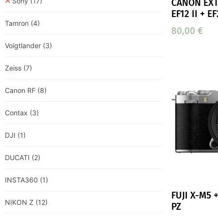
Sony
(17)
CANON EXT
EF12 II + EF
Tamron
(4)
80,00
€
Voigtlander
(3)
Zeiss
(7)
Canon RF
(8)
Contax
(3)
DJI
(1)
DUCATI
(2)
INSTA360
(1)
FUJI X-M5 
NIKON Z
(12)
PZ