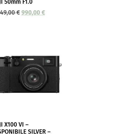
JI 50mm F1.0
649,00
€
990,00
€
I X100 VI –
SPONIBILE SILVER –