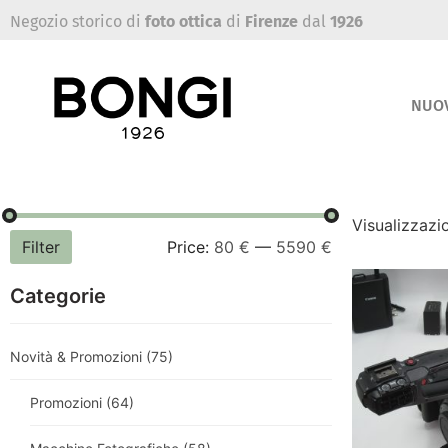
Negozio storico di
foto ottica
di
Firenze
dal
1926
NUO
Visualizzazio
Filter
Price:
80 €
—
5590 €
Categorie
Novità & Promozioni
(75)
Promozioni
(64)