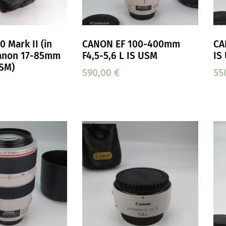
 Mark II (in
CANON EF 100-400mm
CA
anon 17-85mm
F4,5-5,6 L IS USM
IS
USM)
590,00
€
55