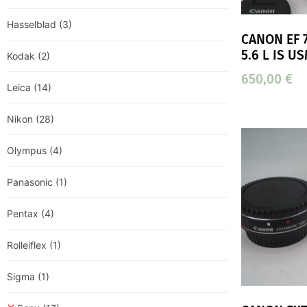
Hasselblad
(3)
CANON EF 
5.6 L IS U
Kodak
(2)
650,00
€
Leica
(14)
Nikon
(28)
Olympus
(4)
Panasonic
(1)
Pentax
(4)
Rolleiflex
(1)
Sigma
(1)