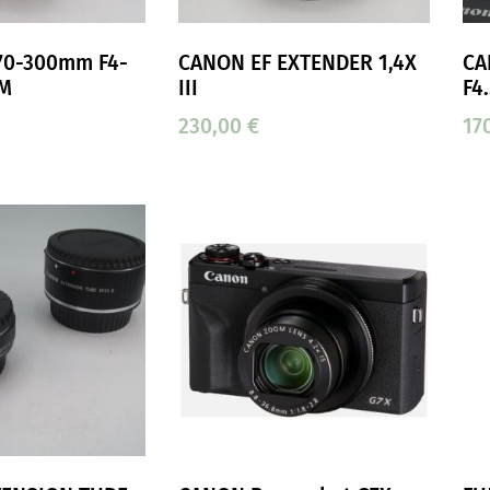
70-300mm F4-
CANON EF EXTENDER 1,4X
CA
SM
III
F4
230,00
€
17