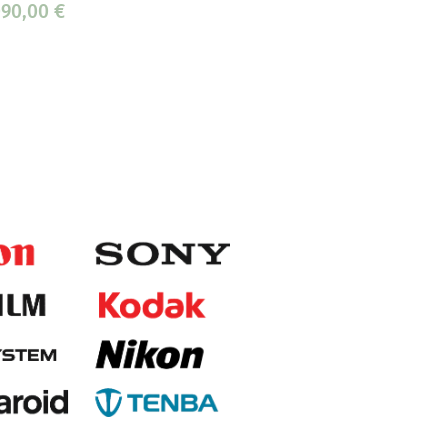
090,00
€