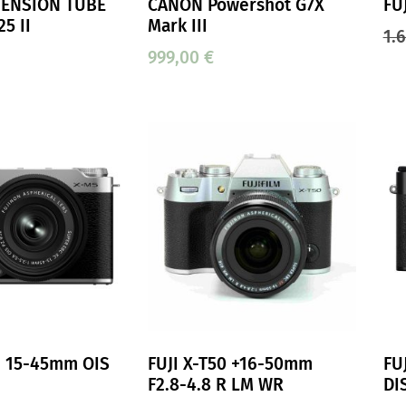
ENSION TUBE
CANON Powershot G7X
FU
25 II
Mark III
1.
999,00
€
+ 15-45mm OIS
FUJI X-T50 +16-50mm
FUJ
F2.8-4.8 R LM WR
DI