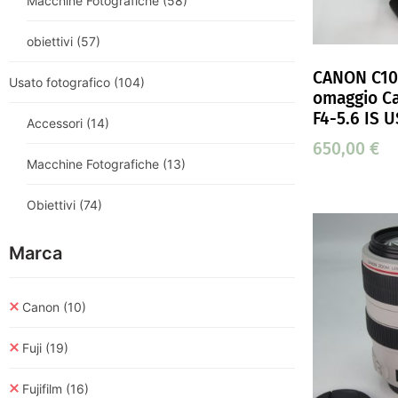
Macchine Fotografiche
(58)
obiettivi
(57)
CANON C100
Usato fotografico
(104)
omaggio C
F4-5.6 IS 
Accessori
(14)
650,00
€
Macchine Fotografiche
(13)
Obiettivi
(74)
Marca
Canon
(10)
Fuji
(19)
Fujifilm
(16)