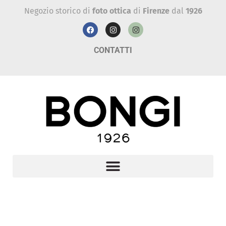
Negozio storico di
foto ottica
di
Firenze
dal
1926
CONTATTI