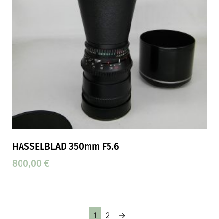
HASSELBLAD 350mm F5.6
800,00
€
1
2
→