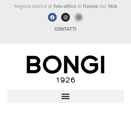
Negozio storico di
foto ottica
di
Firenze
dal
1926
CONTATTI