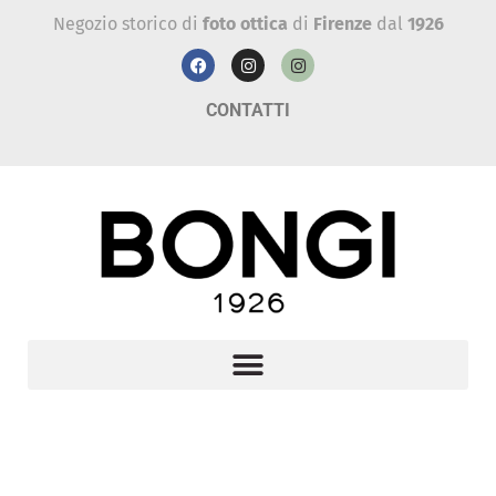
Negozio storico di
foto ottica
di
Firenze
dal
1926
CONTATTI