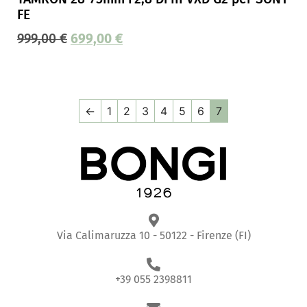
FE
999,00
€
699,00
€
←
1
2
3
4
5
6
7
Via Calimaruzza 10 - 50122 - Firenze (FI)
+39 055 2398811