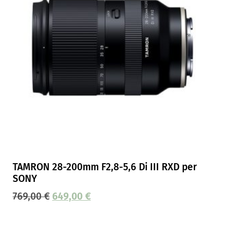
TAMRON 28-200mm F2,8-5,6 Di III RXD per
SONY
769,00
€
649,00
€