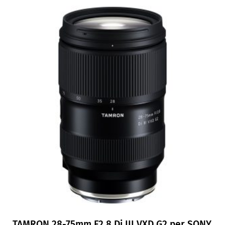
TAMRON 28-75mm F2,8 Di III VXD G2 per SONY