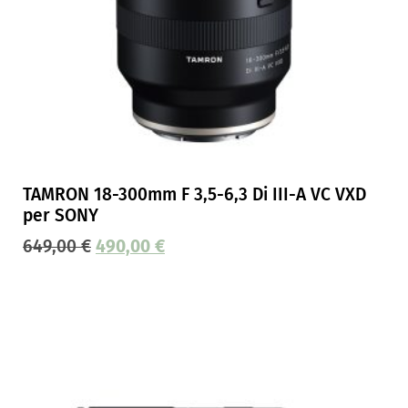
TAMRON 18-300mm F 3,5-6,3 Di III-A VC VXD
per SONY
649,00
€
490,00
€