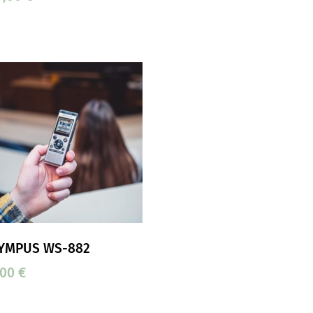
YMPUS WS-882
,00
€