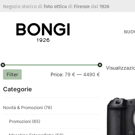
Negozio storico di
foto ottica
di
Firenze
dal
1926
NUO
Visualizzazio
Filter
Price:
79 €
—
4490 €
Categorie
Novità & Promozioni
(76)
Promozioni
(65)