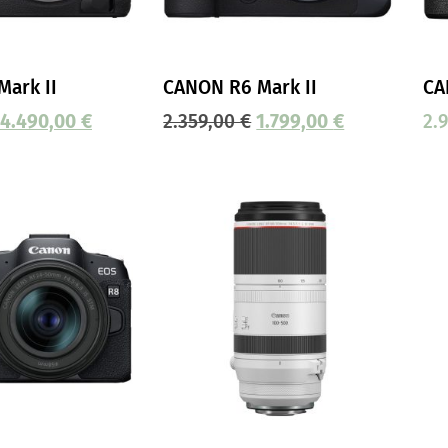
ark II
CANON R6 Mark II
CA
4.490,00
€
2.359,00
€
1.799,00
€
2.