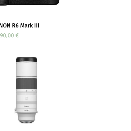
NON R6 Mark III
990,00
€