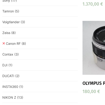
Sony
(17)
1.370,00
€
Tamron
(5)
Voigtlander
(3)
Zeiss
(8)
Canon RF
(8)
Contax
(3)
DJI
(1)
DUCATI
(2)
OLYMPUS P
INSTA360
(1)
180,00
€
NIKON Z
(13)