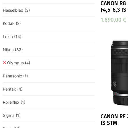
CANON R8
F4,5-6,3 IS
Hasselblad
(3)
1.890,00
€
Kodak
(2)
Leica
(14)
Nikon
(33)
Olympus
(4)
Panasonic
(1)
Pentax
(4)
Rolleiflex
(1)
Sigma
(1)
CANON RF 
IS STM