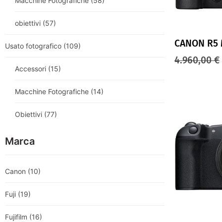
Macchine Fotografiche
(58)
obiettivi
(57)
CANON R5 M
Usato fotografico
(109)
4.960,00
€
Accessori
(15)
Macchine Fotografiche
(14)
Obiettivi
(77)
Marca
Canon
(10)
Fuji
(19)
Fujifilm
(16)