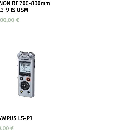
NON RF 200-800mm
6,3-9 IS USM
500,00
€
YMPUS LS-P1
9,00
€