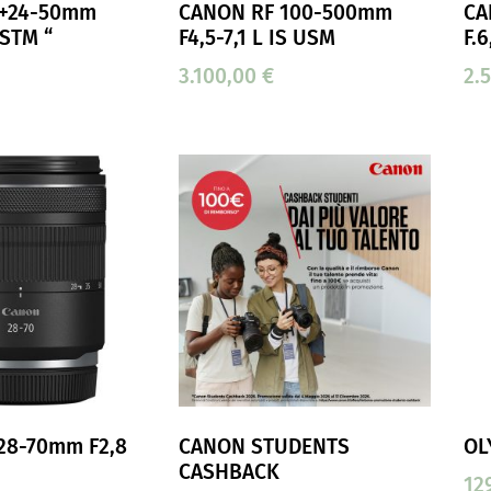
 +24-50mm
CANON RF 100-500mm
CA
 STM “
F4,5-7,1 L IS USM
F.
3.100,00
€
2.
28-70mm F2,8
CANON STUDENTS
OL
CASHBACK
12