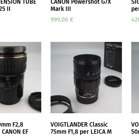
ENSION TUBE
CANON Powershot G7X
SI
25 II
Mark III
pe
999,00
€
42
0mm F2,8
VOIGTLANDER Classic
VO
 CANON EF
75mm F1,8 per LEICA M
50