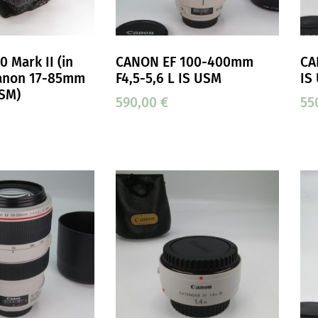
 Mark II (in
CANON EF 100-400mm
CA
anon 17-85mm
F4,5-5,6 L IS USM
IS
USM)
590,00
€
55