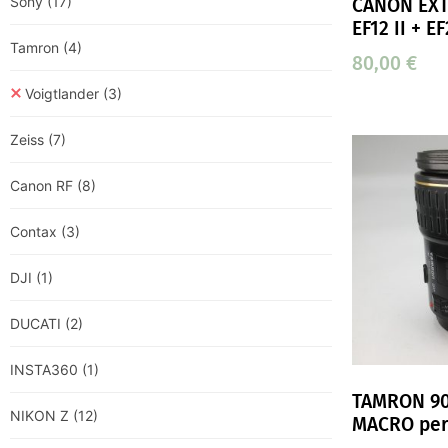
Sony
(17)
CANON EXT
EF12 II + EF
Tamron
(4)
80,00
€
Voigtlander
(3)
Zeiss
(7)
Canon RF
(8)
Contax
(3)
DJI
(1)
DUCATI
(2)
INSTA360
(1)
TAMRON 9
NIKON Z
(12)
MACRO per