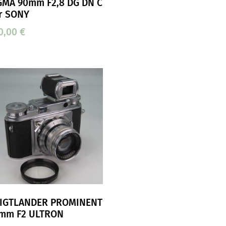
GMA 90mm F2,8 DG DN C
r SONY
0,00
€
IGTLANDER PROMINENT
mm F2 ULTRON