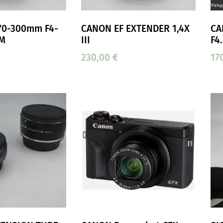
70-300mm F4-
CANON EF EXTENDER 1,4X
CA
SM
III
F4
230,00
€
17