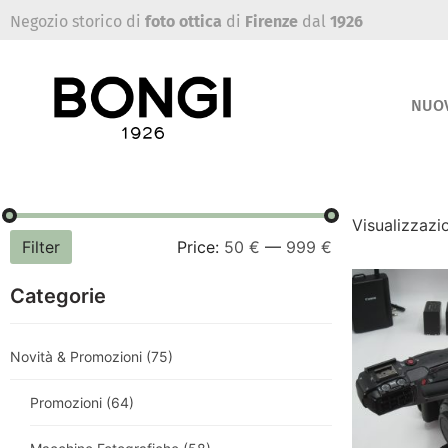
Negozio storico di
foto ottica
di
Firenze
dal
1926
NUO
Visualizzazio
Filter
Price:
50 €
—
999 €
Categorie
Novità & Promozioni
(75)
Promozioni
(64)