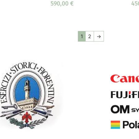
590,00
€
45
1
2
→