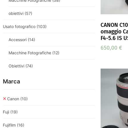
Macchine Fotografiche
(58)
obiettivi
(57)
CANON C100
Usato fotografico
(103)
omaggio C
F4-5.6 IS 
Accessori
(14)
650,00
€
Macchine Fotografiche
(12)
Obiettivi
(74)
Marca
Canon
(10)
Fuji
(19)
Fujifilm
(16)